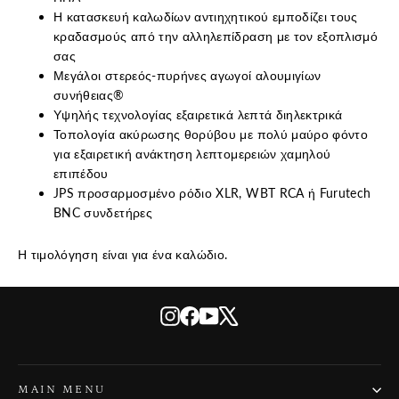
Η κατασκευή καλωδίων αντιηχητικού εμποδίζει τους
κραδασμούς από την αλληλεπίδραση με τον εξοπλισμό
σας
Μεγάλοι στερεός-πυρήνες αγωγοί αλουμιγίων
συνήθειας®
Υψηλής τεχνολογίας εξαιρετικά λεπτά διηλεκτρικά
Τοπολογία ακύρωσης θορύβου με πολύ μαύρο φόντο
για εξαιρετική ανάκτηση λεπτομερειών χαμηλού
επιπέδου
JPS προσαρμοσμένο ρόδιο XLR, WBT RCA ή Furutech
BNC συνδετήρες
Η τιμολόγηση είναι για ένα καλώδιο.
Instagram
Facebook
YouTube
X
MAIN MENU